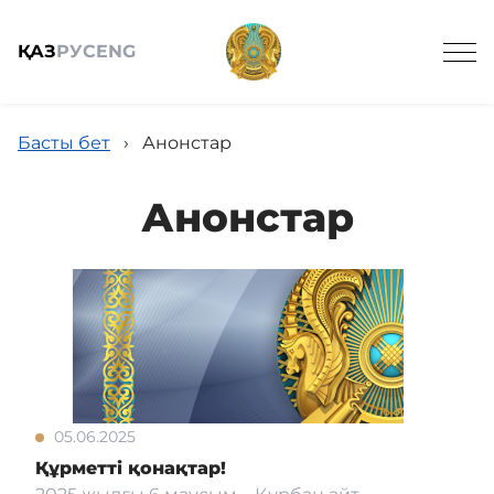
ҚАЗ
РУС
ENG
Басты бет
›
Анонстар
Анонстар
Жалпы мағлұмат
Анонстар
Жаңалықтар
05.06.2025
Құрметті қонақтар!
Жұмыс кестесі