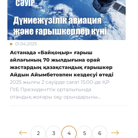
01.04.2025
Астанада «Байқоңыр» ғарыш
айлағының 70 жылдығына орай
жастардың қазақстандық ғарышкер
Айдын Айымбетовпен кездесуі өтеді
2025 жылғы 2 сәуірде сағат 15:00-де ҚР
ПІБ Президенттік орталығында
отандық жоғары оқу орындарыны...
2
3
4
5
6