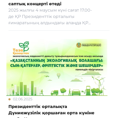
саптық концерті өтеді
2025 жылғы 4 маусым күні сағат 17.00-
де ҚР Президенттік орталығы
ғимаратының алдындағы алаңда ҚР...
02.06.2025
Президенттік орталықта
Дүниежүзілік қоршаған орта күніне