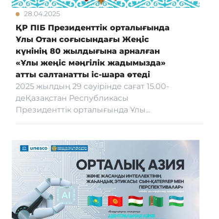
28.04.2025
ҚР ПІБ Президенттік орталығында
Ұлы Отан соғысындағы Жеңіс
күнінің 80 жылдығына арналған
«Ұлы жеңіс мәңгілік жадымызда»
атты салтанатты іс-шара өтеді
2025 жылдың 29 сәуірінде сағат 15.00-
деҚазақстан Республикасы
Президенттік орталығында Ұлы...