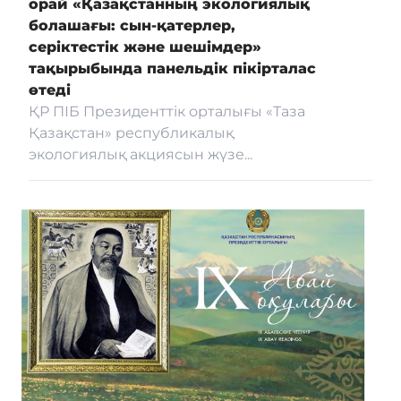
орай «Қазақстанның экологиялық
болашағы: сын-қатерлер,
серіктестік және шешімдер»
тақырыбында панельдік пікірталас
өтеді
ҚР ПІБ Президенттік орталығы «Таза
Қазақстан» республикалық
экологиялық акциясын жүзе...