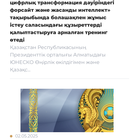
цифрлық трансформация дәуіріндегі
форсайт және жасанды интеллект»
тақырыбында болашақпен жұмыс
істеу саласындағы құзыреттерді
қалыптастыруға арналған тренинг
өтеді
Қазақстан Республикасының
Президенттік орталығы Алматыдағы
ЮНЕСКО Өңірлік өкілдігімен және
Қазақс...
02.05.2025