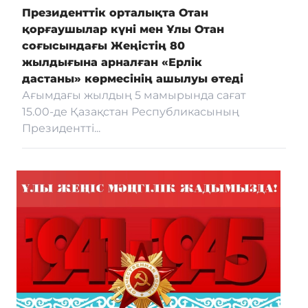
Президенттік орталықта Отан
қорғаушылар күні мен Ұлы Отан
соғысындағы Жеңістің 80
жылдығына арналған «Ерлік
дастаны» көрмесінің ашылуы өтеді
Ағымдағы жылдың 5 мамырында сағат
15.00-де Қазақстан Республикасының
Президентті...