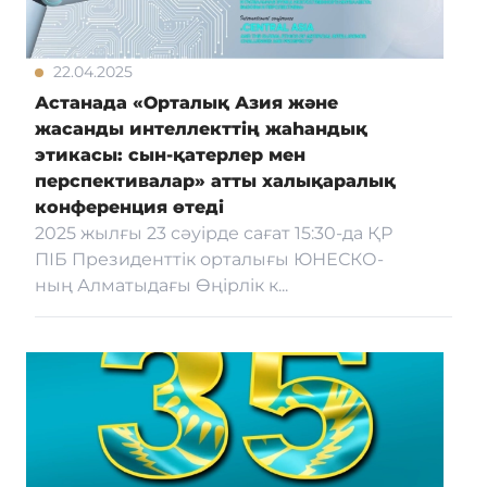
22.04.2025
Астанада «Орталық Азия және
жасанды интеллекттің жаһандық
этикасы: сын-қатерлер мен
перспективалар» атты халықаралық
конференция өтеді
2025 жылғы 23 сәуірде сағат 15:30-да ҚР
ПІБ Президенттік орталығы ЮНЕСКО-
ның Алматыдағы Өңірлік к...