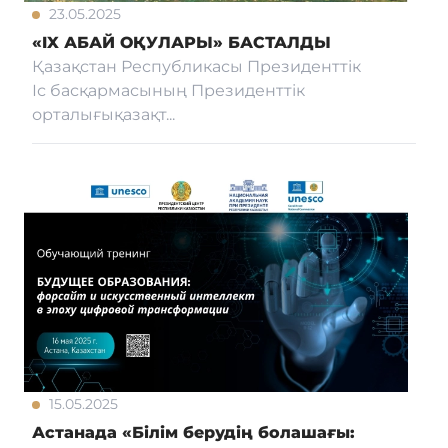
23.05.2025
«IX АБАЙ ОҚУЛАРЫ» БАСТАЛДЫ
Қазақстан Республикасы Президенттік
Іс басқармасының Президенттік
орталығықазақт...
15.05.2025
Астанада «Білім берудің болашағы: