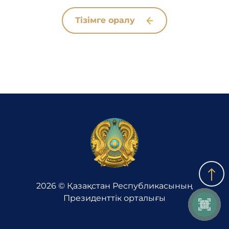
Тізімге оралу
Сыбайлас жемқорлыққа қарсы іс-қимыл
Балдырғандар музей әлемімен танысты
3D тур
Көпфункционалды зал
Адалдық алаңы
2026 © Қазақстан Республикасының
Президенттік орталығы
Нашар көретіндерге
арналған нұсқа