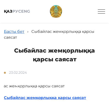
ҚАЗ
РУС
ENG
Басты бет
›
Cыбайлас жемқорлыққа қарсы
саясат
Cыбайлас жемқорлыққа
Жалпы мағлұмат
қарсы саясат
Анонстар
23.02.2024
Жаңалықтар
Cыбайлас жемқорлыққа қарсы саясат
Жұмыс кестесі