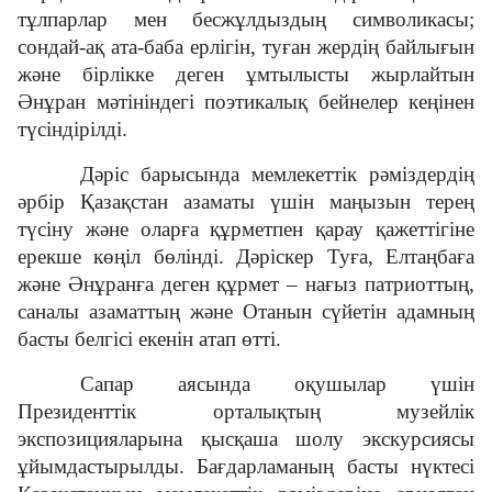
тұлпарлар мен бесжұлдыздың символикасы;
сондай-ақ ата-баба ерлігін, туған жердің байлығын
және бірлікке деген ұмтылысты жырлайтын
Әнұран мәтініндегі поэтикалық бейнелер кеңінен
түсіндірілді.
Дәріс барысында мемлекеттік рәміздердің
әрбір Қазақстан азаматы үшін маңызын терең
түсіну және оларға құрметпен қарау қажеттігіне
ерекше көңіл бөлінді. Дәріскер Туға, Елтаңбаға
және Әнұранға деген құрмет – нағыз патриоттың,
саналы азаматтың және Отанын сүйетін адамның
басты белгісі екенін атап өтті.
Сапар аясында оқушылар үшін
Президенттік орталықтың музейлік
экспозицияларына қысқаша шолу экскурсиясы
ұйымдастырылды. Бағдарламаның басты нүктесі