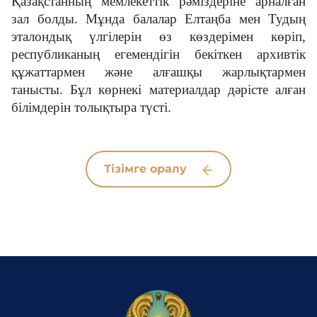
Қазақстанның мемлекеттік рәміздеріне арналған
зал болды. Мұнда балалар Елтаңба мен Тудың
эталондық үлгілерін өз көздерімен көріп,
республиканың егемендігін бекіткен архивтік
құжаттармен және алғашқы жарлықтармен
танысты. Бұл көрнекі материалдар дәрісте алған
білімдерін толықтыра түсті.
Тізімге оралу