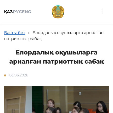
ҚАЗ
РУС
ENG
Басты бет
›
Елордалық оқушыларға арналған
патриоттық сабақ
Елордалық оқушыларға
Жалпы мағлұмат
арналған патриоттық сабақ
Анонстар
03.06.2026
Жаңалықтар
Жұмыс кестесі