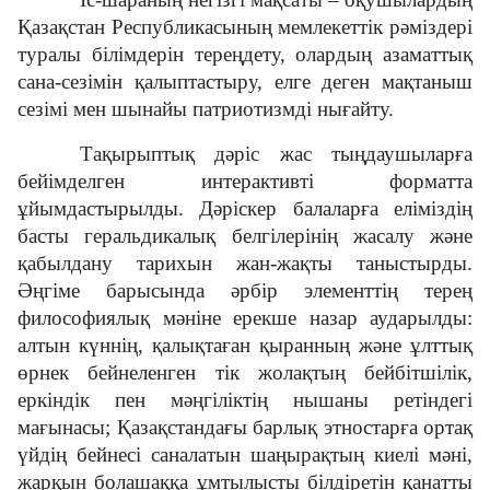
Қазақстан Республикасының мемлекеттік рәміздері
туралы білімдерін тереңдету, олардың азаматтық
сана-сезімін қалыптастыру, елге деген мақтаныш
сезімі мен шынайы патриотизмді нығайту.
Тақырыптық дәріс жас тыңдаушыларға
бейімделген интерактивті форматта
ұйымдастырылды. Дәріскер балаларға еліміздің
басты геральдикалық белгілерінің жасалу және
қабылдану тарихын жан-жақты таныстырды.
Әңгіме барысында әрбір элементтің терең
философиялық мәніне ерекше назар аударылды:
алтын күннің, қалықтаған қыранның және ұлттық
өрнек бейнеленген тік жолақтың бейбітшілік,
еркіндік пен мәңгіліктің нышаны ретіндегі
мағынасы; Қазақстандағы барлық этностарға ортақ
үйдің бейнесі саналатын шаңырақтың киелі мәні,
жарқын болашаққа ұмтылысты білдіретін қанатты