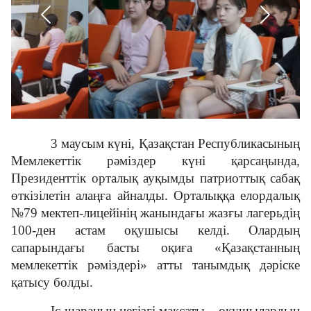
Сыбайлас жемқорлыққа қарсы іс-қимыл
Балдырғандар музей әлемімен танысты
3D тур
3 маусым күні, Қазақстан Республикасының
Мемлекеттік рәміздер күні қарсаңында,
Президенттік орталық ауқымды патриоттық сабақ
Көпфункционалды зал
өткізілетін алаңға айналды. Орталыққа елордалық
№79 мектеп-лицейінің жанындағы жазғы лагерьдің
100-ден астам оқушысы келді. Олардың
Адалдық алаңы
сапарындағы басты оқиға «Қазақстанның
мемлекеттік рәміздері» атты танымдық дәріске
қатысу болды.
Нашар көретіндерге
арналған нұсқа
Іс-шараның негізгі мақсаты – оқушылардың