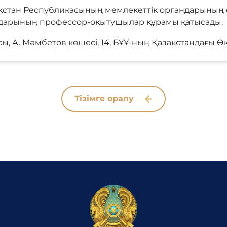
стан Республикасының мемлекеттік органдарының өк
ндарының профессор-оқытушылар құрамы қатысады.
, А. Мәмбетов көшесі, 14, БҰҰ-ның Қазақстандағы Өкі
Тізімге оралу