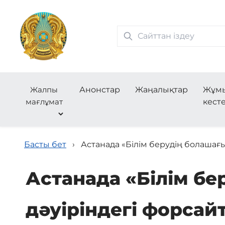
Жалпы
Анонстар
Жаңалықтар
Жұм
мағлұмат
кесте
Басты бет
›
Астанада «Білім берудің болашағ
Астанада «Білім б
дәуіріндегі форса