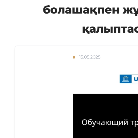
болашақпен жұ
қалыптас
15.05.2025