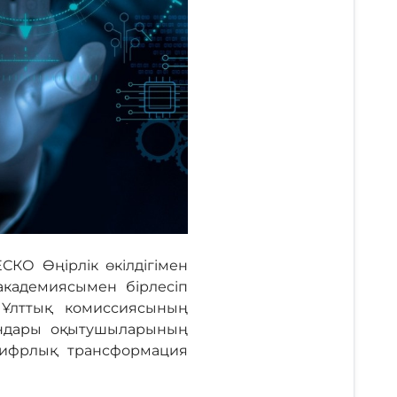
КО Өңірлік өкілдігімен
академиясымен бірлесіп
Ұлттық комиссиясының
ындары оқытушыларының
 цифрлық трансформация