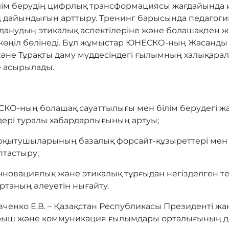
ілім берудің цифрлық трансформациясы жағдайында 
 дайындығын арттыру. Тренинг барысында педагоги
лданудың этикалық аспектілеріне және болашақпен ж
көңіл бөлінеді. Бұл жұмыстар ЮНЕСКО-ның Жасанды 
әне Тұрақты даму мүддесіндегі ғылымның халықара
е асырылады.
О-ның болашақ сауаттылығы мен білім берудегі ж
дері туралы хабардарлығының артуы;
оқытушыларының базалық форсайт-құзыреттері мен
птастыру;
инновациялық және этикалық тұрғыдан негізделген т
таның әлеуетін нығайту.
ченко Е.В. – Қазақстан Республикасы Президенті ж
рыш және коммуникация ғылымдары орталығының д