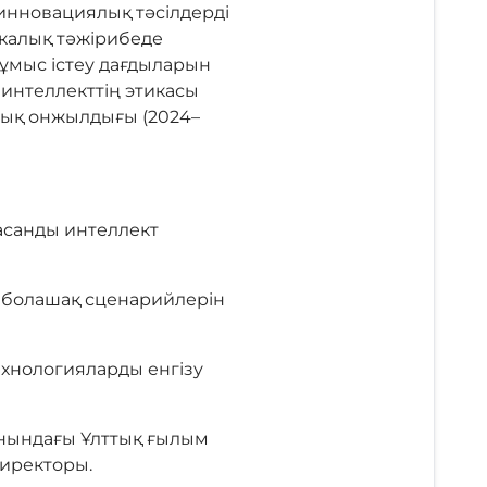
инновациялық тәсілдерді
калық тәжірибеде
ұмыс істеу дағдыларын
интеллекттің этикасы
лық онжылдығы (2024–
асанды интеллект
 болашақ сценарийлерін
ехнологияларды енгізу
анындағы Ұлттық ғылым
иректоры.