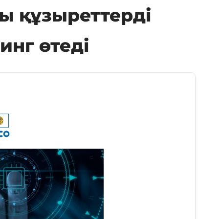
ы құзыреттерді
инг өтеді