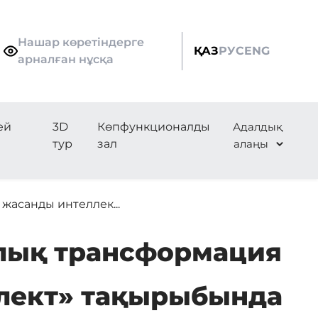
Нашар көретіндерге
ҚАЗ
РУС
ENG
арналған нұсқа
ей
3D
Көпфункционалды
Адалдық
тур
зал
алаңы
жасанды интеллек...
рлық трансформация
ллект» тақырыбында