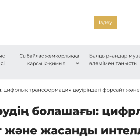
Іздеу
ыс
Сыбайлас жемқорлыққа
Балдырғандар муз
сі
қарсы іс-қимыл
әлемімен танысты
ы: цифрлық трансформация дәуіріндегі форсайт және 
ерудің болашағы: циф
йт және жасанды инте