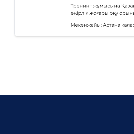
Тренинг жұмысына Қазақ
өңірлік жоғары оқу оры
Мекенжайы: Астана қаласы