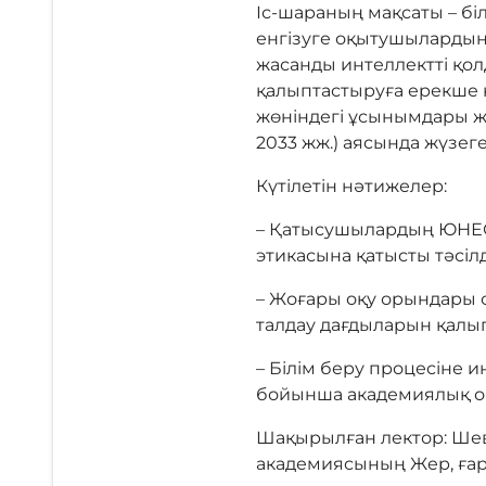
Іс-шараның мақсаты – б
енгізуге оқытушылардың
жасанды интеллектті қо
қалыптастыруға ерекше 
жөніндегі ұсынымдары ж
2033 жж.) аясында жүзег
Күтілетін нәтижелер:
– Қатысушылардың ЮНЕСК
этикасына қатысты тәсіл
– Жоғары оқу орындары 
талдау дағдыларын қалы
– Білім беру процесіне 
бойынша академиялық ор
Шақырылған лектор: Шев
академиясының Жер, ға