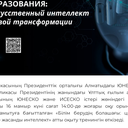
икасының Президенттік орталығы Алматыдағы ЮНЕС
ликасы Президентінің жанындағы Ұлттық ғылым 
асының ЮНЕСКО және ИСЕСКО істері жөніндегі 
ғы 16 мамыр күні сағат 14:00-де жоғары оқу ор
дамытуға бағытталған «Білім берудің болашағы:
 жасанды интеллект» атты оқыту тренингін өткізеді.