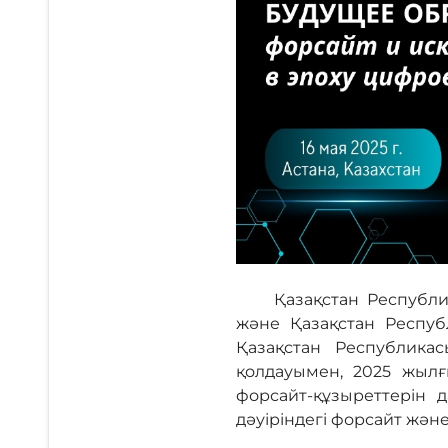
Қазақстан Республ
және Қазақстан Респуб
Қазақстан Республик
қолдауымен, 2025 жыл
форсайт-құзыреттерін 
дәуіріндегі форсайт және