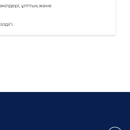
ілдері, ұлттық және
лдігі.