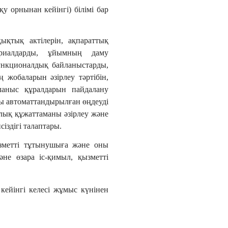
у орнынан кейінгі) білімі бар
ықтық актілерін, ақпараттық
териалдарды, ұйымның даму
ункционалдық байланыстарды,
 жобаларын әзірлеу тәртібін,
ланыс құралдарын пайдалану
тты автоматтандырылған өңдеуді
алық құжаттаманы әзірлеу және
сіздігі талаптары.
ызметті тұтынушыға және оны
әне өзара іс-қимыл, қызметті
кейінгі келесі жұмыс күнінен