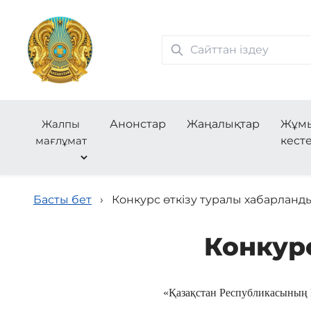
Жалпы
Анонстар
Жаңалықтар
Жұм
мағлұмат
кесте
Басты бет
›
Конкурс өткізу туралы хабарланд
Конкур
«Қазақстан Республикасының 