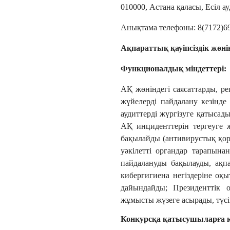
010000, Астана қаласы, Есіл а
Анықтама телефоны: 8(7172)6
Ақпараттық қауіпсіздік жөн
Функционалдық міндеттері:
АҚ жөніндегі саясаттарды, ре
жүйелерді пайдалану кезінд
аудиттерді жүргізуге қатыса
АҚ инциденттерін тергеуге 
бақылайды (антивирустық қорға
уәкілетті органдар тарапына
пайдалануды бақылауды, ақп
кибергигиена негіздеріне оқ
дайындайды; Президенттік о
жұмысты жүзеге асырады, түс
Конкурсқа қатысушыларға 