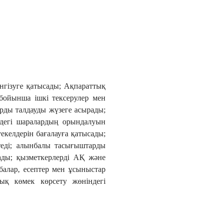
енгізуге қатысады; Ақпараттық
бойынша ішкі тексерулер мен
рды талдауды жүзеге асырады;
ндегі шаралардың орындалуын
уекелдерін бағалауға қатысады;
етеді; алынбалы тасығыштарды
ады; қызметкерлерді АҚ және
балар, есептер мен ұсыныстар
лық көмек көрсету жөніндегі