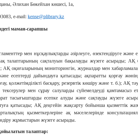
уданы, Әлихан Бөкейхан көшесі, 1а,
9308
3
, e-mail:
kense@plibrary.kz
індегі маман-сарапшы
гламенттер мен нұсқаулықтарды әзірлеуге, өзектендіруге және 
е ақ талаптарының сақталуын бақылауды жүзеге асырады; АҚ 
ды; АҚ оқиғаларының мониторингін, журналдар мен хабарламала
және есептерді дайындауға қатысады; ақпаратты қорғау жөні
у, қолжетімділікті басқару, резервтік көшіру және т. б.); АҚ тә
н тексерулер мен сұрау салуларды сүйемелдеуді қамтамасыз 
арат тасығыштарды есепке алуды және сақтауды жүзеге асыр
ытуға қатысады; АҚ деңгейін жақсарту бойынша қызметтік жаз
рталықтың қызметкерлеріне ақ мәселелерінде консультация
індіру жұмыстарын жүзеге асырады.
қойылатын талаптар: