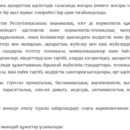
а ақпараттық қауіпсіздік саласында жоғары (немесе жоғары оқ
де бір жыл жұмыс тәжірибесі бар адам тағайындалады.
тан Республикасының заңнамалық, өзге де нормативтік құқ
ніндегі әдістемелік және нормативтік-техникалық ма
құрылымын, оның бөлімшелері арасындағы өндірістік және ф
ттері мен мазмұнын, ақпараттық жүйелер мен кіші жүйелердің
, сындарлы есептеу техникасы, коммуникациялар және бай
режелері, міндеттерді қою тәртібі, оларды алгоритмдеу, ақпара
кімдік құжаттаманың бірыңғай жүйесінің стандарттары, техник
сы, ішкі еңбек тәртібі, өндірістік санитария қағидалары, өрт қауіп
ы: стресске орнықтылық, бастамашылдық, жауапкершілік, қ
, парасаттылық, өзін-өзі дамыту, жеделдік, ынтымақтастық ж
: конкурс өткізу туралы хабарландыру соңғы жарияланғаннан 
 мынадай құжаттар ұсынылады: