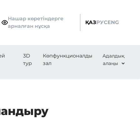
Нашар көретіндерге
ҚАЗ
РУС
ENG
арналған нұсқа
ей
3D
Көпфункционалды
Адалдық
тур
зал
алаңы
ландыру