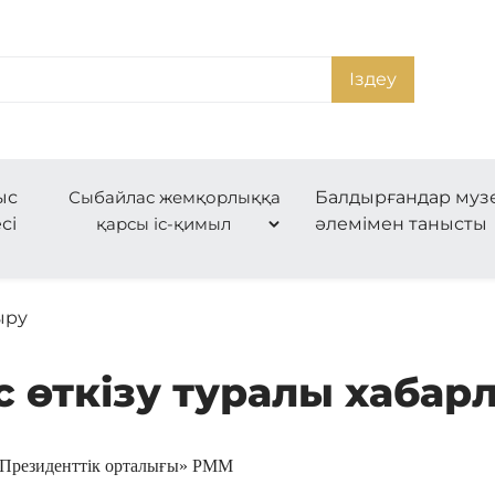
Іздеу
ыс
Сыбайлас жемқорлыққа
Балдырғандар муз
сі
қарсы іс-қимыл
әлемімен танысты
ыру
с өткізу туралы хабар
Президенттік орталығы»
РММ