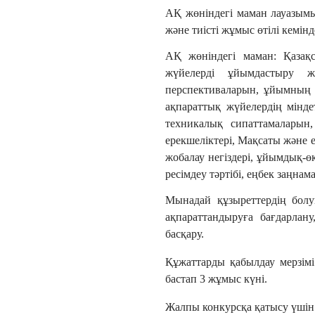
АҚ жөніндегі маман лауазымын
және тиісті жұмыс өтілі кемін
АҚ жөніндегі маман: Қазақс
жүйелерді ұйымдастыру жө
перспективаларын, ұйымның 
ақпараттық жүйелердің мінде
техникалық сипаттамаларын
ерекшеліктері, Мақсаты және е
жобалау негіздері, ұйымдық-ө
ресімдеу тәртібі, еңбек заңнама
Мынадай құзыреттердің болу
ақпараттандыруға бағдарлану
басқару.
Құжаттарды қабылдау мерзімі
бастап 3 жұмыс күні.
Жалпы конкурсқа қатысу үшін