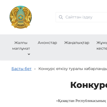
Жалпы
Анонстар
Жаңалықтар
Жұм
мағлұмат
кесте
Басты бет
›
Конкурс өткізу туралы хабарланд
Конкур
«Қазақстан Республикасының 