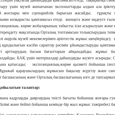
ктілерін уақтылы дайындауды қамтамасыз етеді; тақырыпқа сәйк
тыру үшін музей жинағынан экспонаттарды алдын ала іріктеу
ий жоспары мен сценарийлік барысын жасайды; тұрақты э
ыми көзқарасты қамтамасыз етеді; жинауға және өңдеуге ғыл
озициялық- көрме жобаларының табысты іске асырылуын және
ереңдету мақсатында Орталық топтамасын толықтырудың тиімді т
лі өңірлік музей мекемелерімен әріптестік жұмыс шеңберінде);
ң құндылығын кәсіби сараптау рәсімін ұйымдастыруды қамтамас
лікті арттырудың басым бағыттарын айқындайды
;
жұмыс ба
алдайды;
БАҚ үшін материалдар дайындауды жүзеге асырады;
сына қатысады;
экспозициялық-көрме қызметі бойынша ілес
ұражай қараушылардың жұмысын бақылау жүргізу және санит
т басшысының және Орталық басшылығының өзге де тапсырма
қойылатын талаптар:
ына кадрларды даярлаудың тиісті бағыты бойынша жоғары гум
білімі және бейіні бойынша кемінде бір жыл жұмыс тәжірибесі б
ісі саласындағы қатынастарды реттейтін Қазақстан Республи