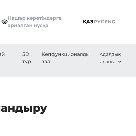
Нашар көретіндерге
ҚАЗ
РУС
ENG
арналған нұсқа
ей
3D
Көпфункционалды
Адалдық
тур
зал
алаңы
ландыру