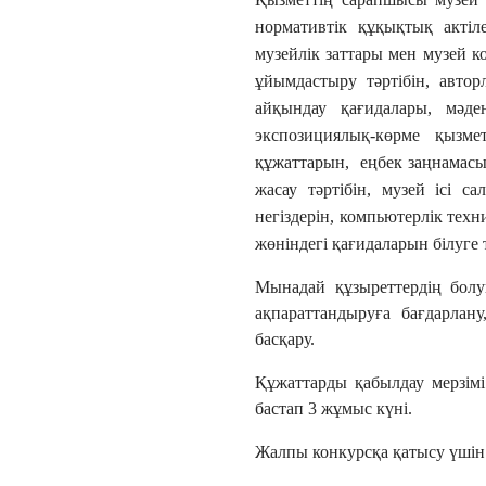
нормативтік құқықтық актіл
музейлік заттары мен музей к
ұйымдастыру тәртібін, авто
айқындау қағидалары, мәде
экспозициялық-көрме қызмет
құжаттарын, еңбек заңнамасын
жасау тәртібін, музей ісі 
негіздерін, компьютерлік техни
жөніндегі қағидаларын білуге т
Мынадай құзыреттердің болу
ақпараттандыруға бағдарлану
басқару.
Құжаттарды қабылдау мерзімі
бастап 3 жұмыс күні.
Жалпы конкурсқа қатысу үшін