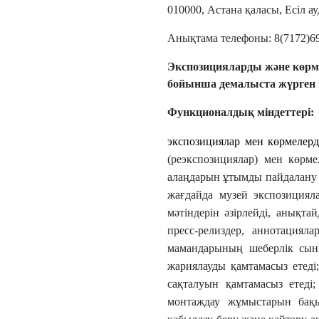
010000, Астана қаласы, Есіл а
Анықтама телефоны: 8(7172)6
Экспозицияларды және көрм
бойынша демалыста жүрген к
Функционалдық міндеттері:
экспозициялар мен көрмеле
(реэкспозициялар) мен көрм
алаңдарын ұтымды пайдалану
жағдайда музей экспозиция
мәтіндерін әзірлейді, анықтай
пресс-релиздер, аннотациял
мамандарының шеберлік сын
жариялауды қамтамасыз етеді;
сақталуын қамтамасыз етеді;
монтаждау жұмыстарын бақы