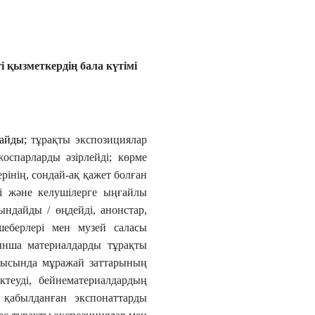
гі қызметкердің бала күтімі
лайды;
тұрақты экспозициялар
оспарларды әзірлейді
; көрме
рінің, сондай-ақ қажет болған
і және келушілерге ыңғайлы
ндайды / өңдейді, анонстар,
 шеберлері мен музей саласы
ынша материалдарды тұрақты
арысында мұражай заттарының
ктеуді, бейнематериалдардың
 қабылданған экспонаттарды