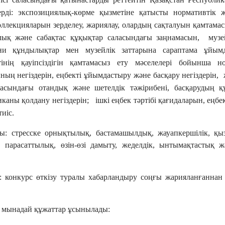
ерді: экспозициялық-көрме қызметіне қатысты нормативтік ж
оллекцияларын зерделеу, жариялау, олардың сақталуын қамтама
рлық және сабақтас құқықтар саласындағы заңнамасын, музе
ни құндылықтар мен музейлік заттарына сараптама ұйымд
інің қауіпсіздігін қамтамасыз ету мәселелері бойынша но
ың негіздерін, еңбекті ұйымдастыру және басқару негіздерін,
саласындағы отандық және шетелдік тәжірибені, басқарудың 
каны қолдану негіздерін; ішкі еңбек тәртібі қағидаларын, еңбект
иіс.
ы: стресске орнықтылық, бастамашылдық, жауапкершілік, қ
, парасаттылық, өзін-өзі дамыту, жеделдік, ынтымақтастық ж
: конкурс өткізу туралы хабарландыру соңғы жарияланғаннан 
 мынадай құжаттар ұсынылады: