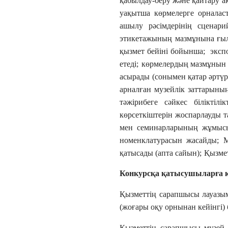
қабылдау-беру және қайтару а
уақытша көрмелерге орналас
ашылу рәсімдерінің сценар
этикетажының мазмұнына ғыл
қызмет бейіні бойынша;
эксп
етеді;
көрмелердың мазмұнын т
асырады (сонымен қатар әртүр
арналған музейлік заттарыны
тәжірибеге сәйкес білікті
көрсеткіштерін жоспарлауды т
мен семинарларының жұмы
номенклатурасын жасайды;
М
қатысады (апта сайын);
Қызме
Конкурсқа қатысушыларға 
Қызметтің сарапшысы лауазым
(жоғары оқу орнынан кейінгі) 
Қызметтің сарапшысы музей 