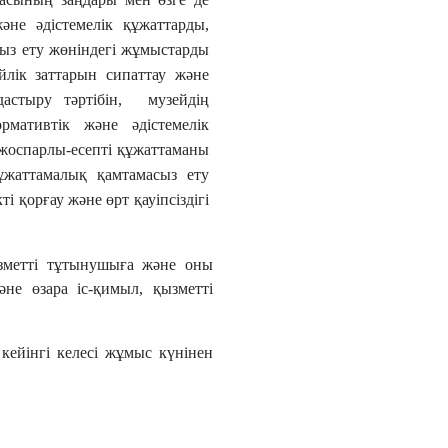
әне әдістемелік құжаттарды,
сыз ету жөніндегі жұмыстарды
йлік заттарын сипаттау және
астыру тәртібін, музейдің
рмативтік және әдістемелік
 жоспарлы-есепті құжаттаманы
құжаттамалық қамтамасыз ету
і қорғау және өрт қауіпсіздігі
ызметті тұтынушыға және оны
әне өзара іс-қимыл, қызметті
кейінгі келесі жұмыс күнінен