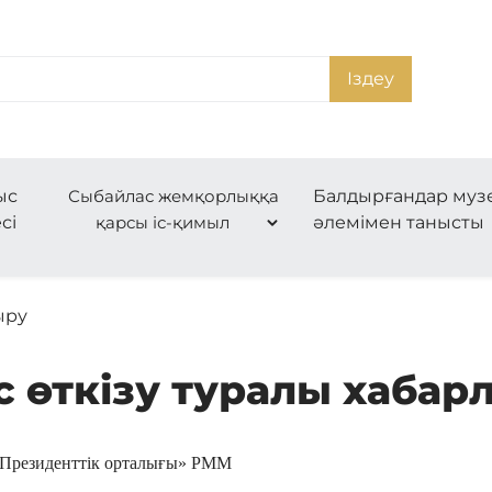
Іздеу
ыс
Сыбайлас жемқорлыққа
Балдырғандар муз
сі
қарсы іс-қимыл
әлемімен танысты
ыру
с өткізу туралы хабар
Президенттік орталығы»
РММ