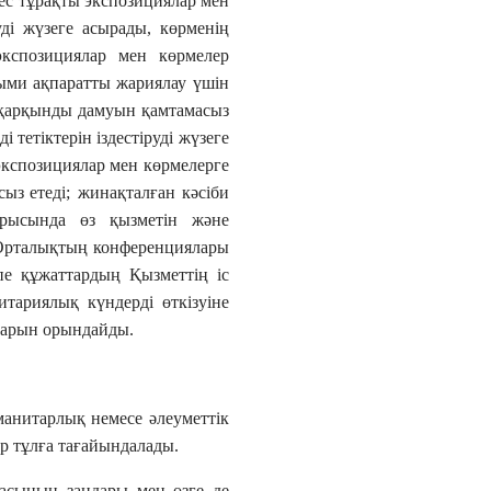
ес тұрақты экспозициялар мен
ді жүзеге асырады, көрменің
кспозициялар мен көрмелер
ыми ақпаратты жариялау үшін
 қарқынды дамуын қамтамасыз
етіктерін іздестіруді жүзеге
 экспозициялар мен көрмелерге
ыз етеді;
жинақталған кәсіби
рысында өз қызметін және
Орталықтың конференциялары
пе құжаттардың Қызметтің іс
ариялық күндерді өткізуіне
ларын орындайды.
анитарлық немесе әлеуметтік
ар тұлға тағайындалады.
касының заңдары мен өзге де