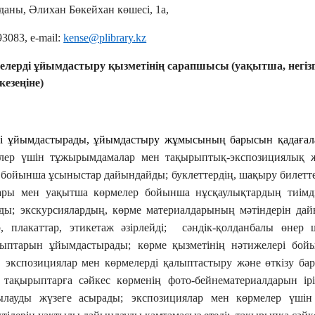
уданы, Әлихан Бөкейхан көшесі, 1а,
9308
3
, e-mail:
kense@plibrary.kz
елерді ұйымдастыру қызметінің сарапшысы
(уақытша, негіз
езеңіне)
рді ұйымдастырады, ұйымдастыру жұмысының барысын қадаға
елер үшін тұжырымдамалар мен тақырыптық-экспозициялық ж
 бойынша ұсыныстар дайындайды;
буклеттердің, шақыру билетте
лары мен уақытша көрмелер бойынша нұсқаулықтардың тиімд
ды;
экскурсиялардың, көрме материалдарының мәтіндерін дайы
ар, плакаттар, этикетаж әзірлейді; сәндік-қолданбалы өнер
ыптарын ұйымдастырады;
көрме қызметінің нәтижелері бой
экспозициялар мен көрмелерді қалыптастыру және өткізу б
тақырыптарға сәйкес көрменің фото-бейнематериалдарын ірі
лауды жүзеге асырады;
экспозициялар мен көрмелер үшін