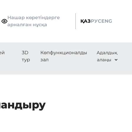
Нашар көретіндерге
ҚАЗ
РУС
ENG
арналған нұсқа
ей
3D
Көпфункционалды
Адалдық
тур
зал
алаңы
ландыру