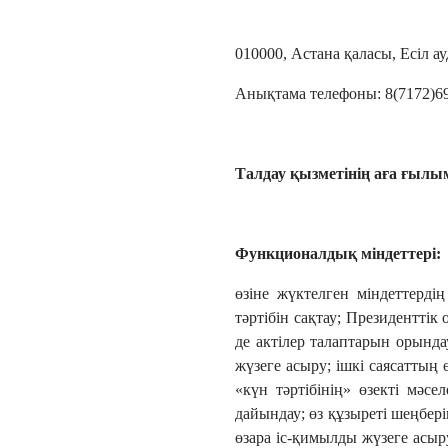
010000, Астана қаласы, Есіл а
Анықтама телефоны: 8(7172)6
Талдау қызметінің аға ғылы
Функционалдық міндеттері:
өзіне жүктелген міндеттерд
тәртібін сақтау; Президенттік
де актілер талаптарын орында
жүзеге асыру; ішкі саясаттың
«күн тәртібінің» өзекті мәс
дайындау; өз құзыреті шеңбер
өзара іс-қимылды жүзеге асы