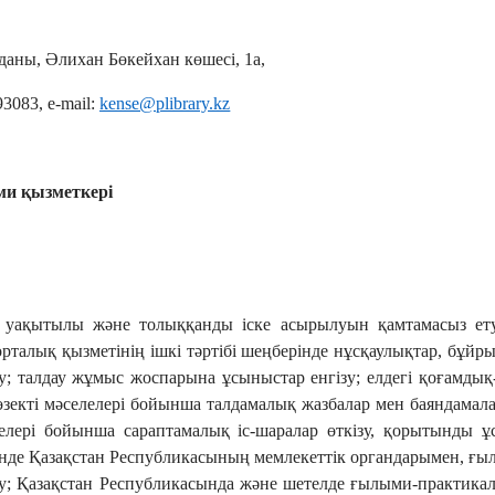
уданы, Әлихан Бөкейхан көшесі, 1а,
9308
3
, e-mail:
kense@plibrary.kz
ми қызметкері
ің уақытылы және толыққанды іске асырылуын қамтамасыз е
 орталық қызметінің ішкі тәртібі шеңберінде нұсқаулықтар, бұйр
у; талдау жұмыс жоспарына ұсыныстар енгізу; елдегі қоғамды
 өзекті мәселелері бойынша талдамалық жазбалар мен баяндамал
елелері бойынша сараптамалық іс-шаралар өткізу, қорытынд
інде Қазақстан Республикасының мемлекеттік органдарымен, ғы
ру; Қазақстан Республикасында және шетелде ғылыми-практикал