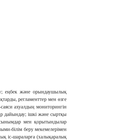
ту; еңбек және орындаушылық
ықтарды, регламенттер мен өзге
қ-саяси ахуалдың мониторингін
ар дайындау; ішкі және сыртқы
ы ұсынымдар мен қорытындылар
лыми-білім беру мекемелерімен
ық іс-шараларға (халықаралық