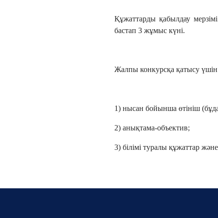
Құжаттарды қабылдау мерзімі
бастап 3 жұмыс күні.
Жалпы конкурсқа қатысу үшін
1) нысан бойынша өтініш (бұда
2) анықтама-объектив;
3) білімі туралы құжаттар жән