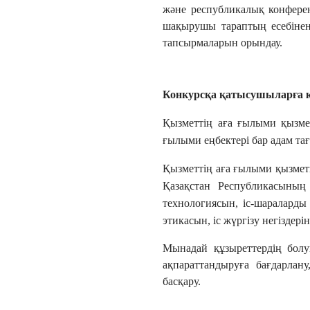
және республикалық конферен
шақырушы тараптың есебінен
тапсырмаларын орындау.
Конкурсқа қатысушыларға 
Қызметтің
аға ғылыми қызмет
ғылыми еңбектері бар адам та
Қызметтің аға ғылыми қызметк
Қазақстан Республикасының 
технологиясын, іс-шараларды
этикасын, іс жүргізу негіздерін
Мынадай құзыреттердің болу
ақпараттандыруға бағдарлану
басқару.