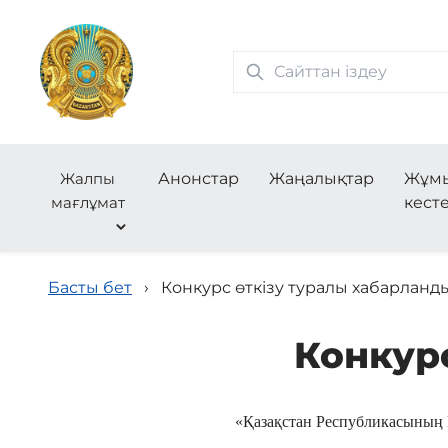
Жалпы
Анонстар
Жаңалықтар
Жұм
мағлұмат
кесте
Басты бет
›
Конкурс өткізу туралы хабарланд
Конкур
«Қазақстан Республикасының 