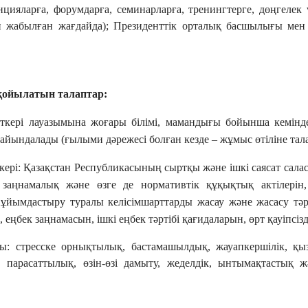
цияларға, форумдарға, семинарларға, тренингтерге, дөңгелек 
 жабылған жағдайда); Президенттік орталық басшылығы ме
қойылатын талаптар:
кері лауазымына жоғары білімі, мамандығы бойынша кемінде
ғайындалады (ғылыми дәрежесі болған кезде – жұмыс өтіліне та
ері: Қазақстан Республикасының сыртқы және ішкі саясат салас
заңнамалық және өзге де нормативтік құқықтық актілерін,
 ұйымдастыру туралы келісімшарттарды жасау және жасасу тәрт
, еңбек заңнамасын, ішкі еңбек тәртібі қағидаларын, өрт қауіпсізд
ы: стресске орнықтылық, бастамашылдық, жауапкершілік, қ
, парасаттылық, өзін-өзі дамыту, жеделдік, ынтымақтастық ж