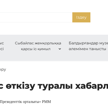
Іздеу
ыс
Сыбайлас жемқорлыққа
Балдырғандар муз
сі
қарсы іс-қимыл
әлемімен танысты
ыру
с өткізу туралы хабар
Президенттік орталығы»
РММ