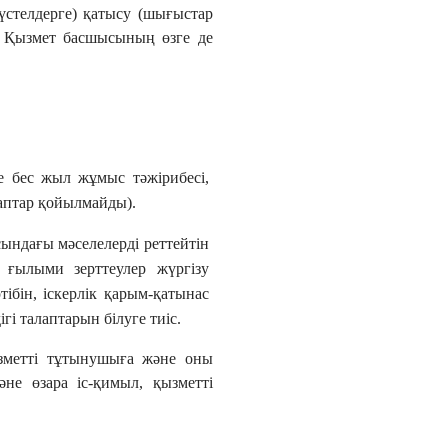
үстелдерге) қатысу (шығыстар
н Қызмет басшысының өзге де
 бес жыл жұмыс тәжірибесі,
лаптар қойылмайды).
ындағы мәселелерді реттейтін
 ғылыми зерттеулер жүргізу
ібін, іскерлік қарым-қатынас
ігі талаптарын білуге тиіс.
ызметті тұтынушыға және оны
әне өзара іс-қимыл, қызметті