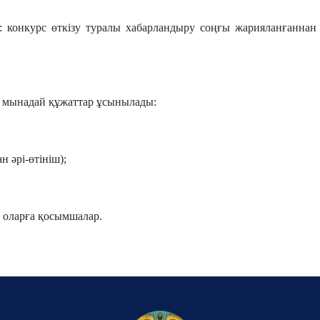
: конкурс өткізу туралы хабарландыру соңғы жарияланғаннан 
 мынадай құжаттар ұсынылады:
н әрі-өтініш);
е оларға қосымшалар.