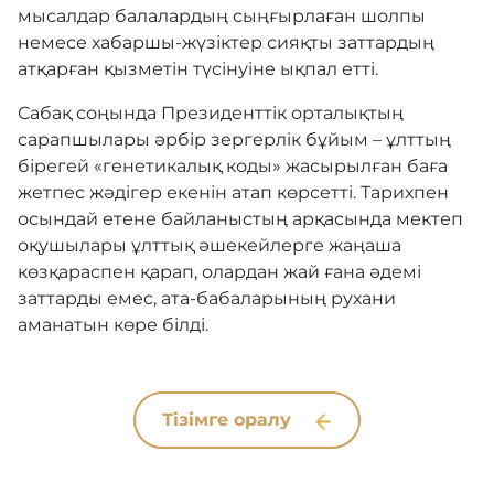
мысалдар балалардың сыңғырлаған шолпы
немесе хабаршы-жүзіктер сияқты заттардың
атқарған қызметін түсінуіне ықпал етті.
Сабақ соңында Президенттік орталықтың
сарапшылары әрбір зергерлік бұйым – ұлттың
бірегей «генетикалық коды» жасырылған баға
жетпес жәдігер екенін атап көрсетті. Тарихпен
осындай етене байланыстың арқасында мектеп
оқушылары ұлттық әшекейлерге жаңаша
көзқараспен қарап, олардан жай ғана әдемі
заттарды емес, ата-бабаларының рухани
аманатын көре білді.
Тізімге оралу