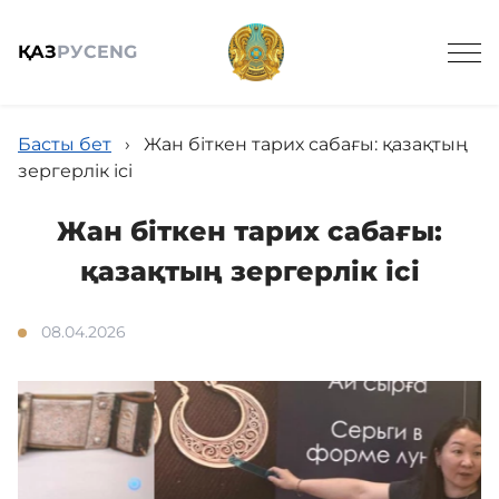
ҚАЗ
РУС
ENG
Басты бет
›
Жан біткен тарих сабағы: қазақтың
зергерлік ісі
Жан біткен тарих сабағы:
Жалпы мағлұмат
қазақтың зергерлік ісі
Анонстар
08.04.2026
Жаңалықтар
Жұмыс кестесі