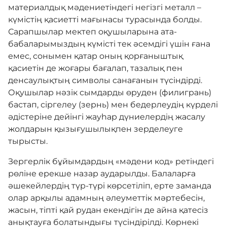
материалдық мәдениетіндегі негізгі металл –
күмістің қасиетті мағынасы турасында болды.
Сарапшылар мектеп оқушыларына ата-
бабаларымыздың күмісті тек әсемдігі үшін ғана
емес, сонымен қатар оның қорғаныштық
қасиетін де жоғары бағалап, тазалық пен
денсаулықтың символы санағанын түсіндірді.
Оқушылар нәзік сымдарды өруден (филигрань)
бастап, сіргелеу (зернь) мен бедерлеудің күрделі
әдістеріне дейінгі жауһар дүниелердің жасалу
жолдарын қызығушылықпен зерделеуге
тырысты.
Зергерлік бұйымдардың «мәдени код» ретіндегі
рөліне ерекше назар аударылды. Балаларға
әшекейлердің түр-түрі көрсетіліп, ерте заманда
олар арқылы адамның әлеуметтік мәртебесін,
жасын, тіпті қай рудан екендігін де айна қатесіз
анықтауға болатындығы түсіндірілді. Көрнекі