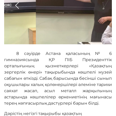
Сыбайлас жемқорлыққа қарсы іс-қимыл
Балдырғандар музей әлемімен танысты
3D тур
8 сәуірде Астана қаласының № 6
гимназиясында ҚР ПІБ Президенттік
орталығының қызметкерлері «Қазақтың
Көпфункционалды зал
зергерлік өнері» тақырыбында көшпелі музей
сабағын өткізді. Сабақ барысында бесінші сынып
оқушылары халық қолөнершілері әлеміне тарихи
Адалдық алаңы
саяхат жасап, асыл металл жарқылының
астарында көшпелілер өркениетінің мағынасы
терең көпғасырлық дәстүрлері барын білді.
Нашар көретіндерге
арналған нұсқа
Дәрістің негізгі тақырыбы қазақтың