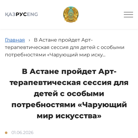
ҚАЗ
РУС
ENG
Главная
›
В Астане пройдет Арт-
терапевтическая сессия для детей с особыми
потребностями «Чарующий мир иску...
Общие сведения
В Астане пройдет Арт-
терапевтическая сессия для
Анонсы
детей с особыми
потребностями «Чарующий
Новости
мир искусства»
01.06.2026
Посетителям