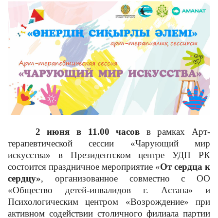
Противодействие коррупции
3D тур
Многофункциональный зал
Адалдық алаңы
2 июня в 11.00 часов
в рамках Арт-
терапевтической сессии «Чарующий мир
искусства» в Президентском центре УДП РК
состоится праздничное мероприятие «
От сердца к
сердцу»
, организованное совместно с ОО
Версия для слабовидящих
«Общество детей-инвалидов г. Астана» и
Психологическим центром «Возрождение» при
активном содействии столичного филиала партии