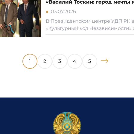
«Василий Тоскин: город мечты 
03.07.2026
В Президентском центре УДП РК в
«Культурный код Независимости» со
1
2
3
4
5