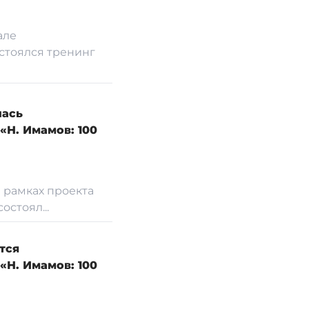
але
стоялся тренинг
лась
«Н. Имамов: 100
 рамках проекта
стоял...
тся
«Н. Имамов: 100