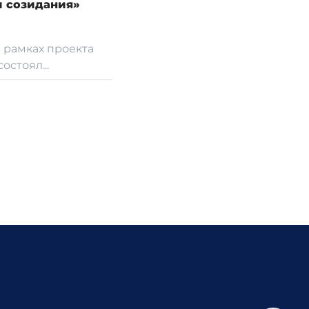
и созидания»
 рамках проекта
стоял...