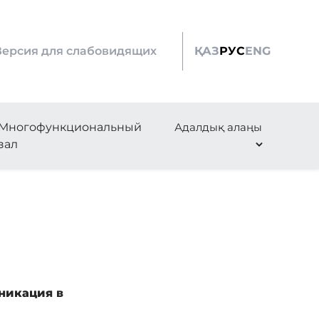
Версия для слабовидящих
ҚАЗ
РУС
ENG
Многофункциональный
Адалдық алаңы
зал
никация в