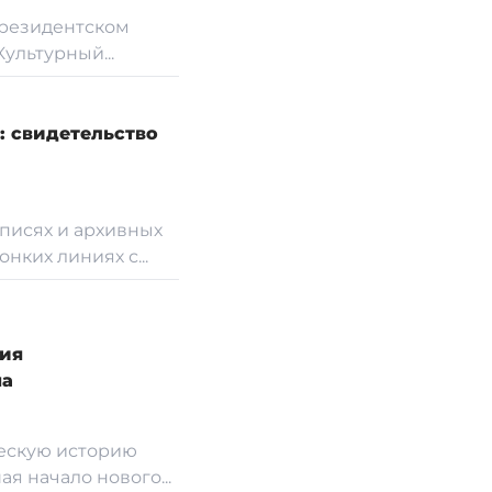
 Президентском
ультурный...
: свидетельство
описях и архивных
нких линиях с...
тия
ма
ческую историю
я начало нового...