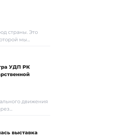
род страны. Это
торой мы...
тра УДП РК
арственной
ального движения
ез...
ась выставка