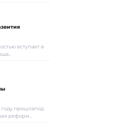
азвития
ностью вступает в
ща...
ны
 году прошлапод
их реформ...