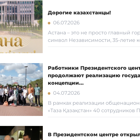
Дорогие казахстанцы!
06.07.2026
Астана – это не просто главный го
символ Независимости, 35-летие ко
Работники Президентского цен
продолжают реализацию госуд
концепции...
04.07.2026
В рамках реализации общенацион
«Таза Қазақстан» 40 сотрудников Пр
В Президентском центре открыл