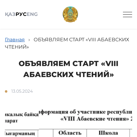
ҚАЗ
РУС
ENG
Главная
›
ОБЪЯВЛЯЕМ СТАРТ «VІІI АБАЕВСКИХ
ЧТЕНИЙ»
ОБЪЯВЛЯЕМ СТАРТ «VІІI
Общие сведения
АБАЕВСКИХ ЧТЕНИЙ»
Анонсы
13.05.2024
Новости
Посетителям