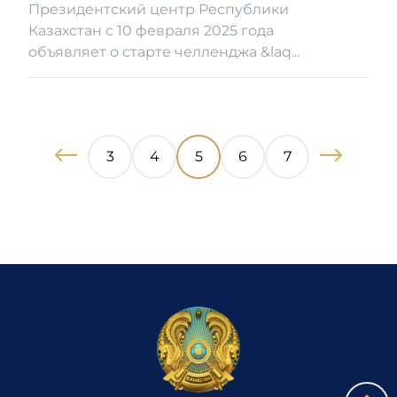
Президентский центр Республики
Казахстан c 10 февраля 2025 года
объявляет о старте челленджа &laq...
3
4
5
6
7