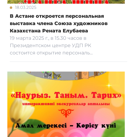
18.03.2025
В Астане откроется персональная
Противодействие коррупции
выставка члена Союза художников
Казахстана Рената Елубаева
3D тур
19 марта 2025 г., в 15.30 часов в
Президентском центре УДП РК
состоится открытие персональ...
Многофункциональный зал
Адалдық алаңы
Версия для слабовидящих