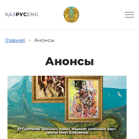
ҚАЗ
РУС
ENG
Главная
›
Анонсы
Анонсы
Общие сведения
Анонсы
Новости
Посетителям