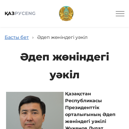
ҚАЗ
РУС
ENG
Басты бет
›
Әдеп жөніндегі уәкіл
Әдеп жөніндегі
Жалпы мағлұмат
уәкіл
Анонстар
Қазақстан
Республикасы
Жаңалықтар
Президенттік
орталығының Әдеп
жөніндегі уәкілі
Жұмыс кестесі
Жүкенов Дулат