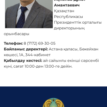
Амантаевич
Қазақстан
Сыбайлас жемқорлыққа қарсы іс-қимыл
Республикасы
Президенттік орталығы
директорының
Балдырғандар музей әлемімен танысты
орынбасары
Телефон:
8 (7172) 69-30-05
3D тур
Байланыс деректері:
Астана қаласы, Бөкейхан
көшесі, 1А, 344-кабинет
Қабылдау кестесі:
ай сайынғы екінші сәрсенбі
Көпфункционалды зал
күні, сағат 10:00-ден 13:00-ге дейін.
Адалдық алаңы
Нашар көретіндерге
арналған нұсқа